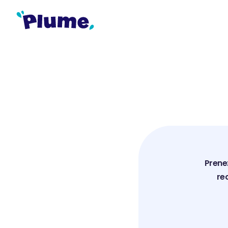
Prenez
re