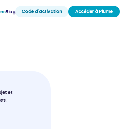
Code d'activation
Accéder à Plume
res
Blog
et et 
es.