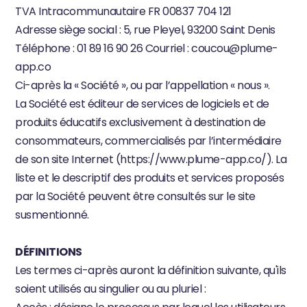
TVA Intracommunautaire FR 00837 704 121
Adresse siège social : 5, rue Pleyel, 93200 Saint Denis
COMMUNITY
Téléphone : 01 89 16 90 26 Courriel : 
coucou@plume-
Join
app.co
Ci-après la « Société », ou par l’appellation « nous ».
Events
La Société est éditeur de services de logiciels et de 
produits éducatifs exclusivement à destination de 
Experts
consommateurs, commercialisés par l’intermédiaire 
de son site Internet (https://www.plume-app.co/). La 
Familles
Offres
Blog
liste et le descriptif des produits et services proposés 
Code d'activation
Accéder à Plume
par la Société peuvent être consultés sur le site 
susmentionné.
‍DÉFINITIONS
Les termes ci-après auront la définition suivante, qu'ils 
soient utilisés au singulier ou au pluriel :