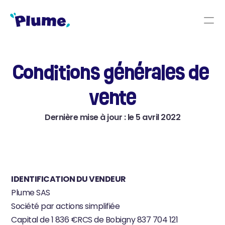
Primaire
Conditions générales de 
Collège
Lycée
vente
Dernière mise à jour : le 5 avril 2022
RESOURCES
Blog
Careers
IDENTIFICATION DU VENDEUR
Docs
Plume SAS
Société par actions simplifiée
About
Capital de 1 836 €RCS de Bobigny 837 704 121