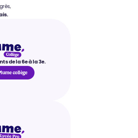
 leurs progrès, 
is.
ts de la 6e à la 3e.
lume collège