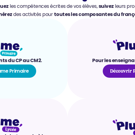
luez
 les compétences écrites de vos élèves, 
suivez
nérez
 des activités pour 
toutes les composantes du frança
nts du CP au CM2.
Pour les enseignan
ume Primaire
Découvrir P