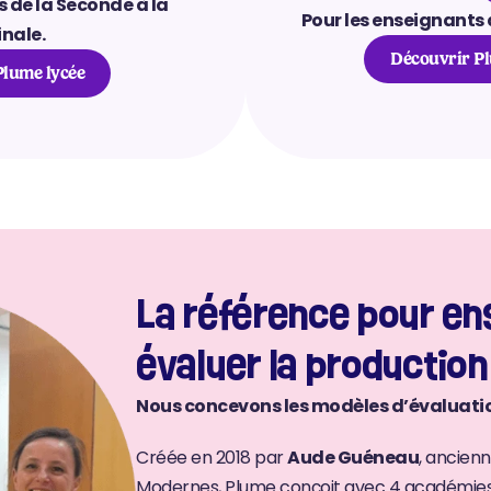
 de la Seconde à la 
Pour les enseignants 
nale.
Découvrir Pl
Plume lycée
La référence pour ens
évaluer la production
Nous concevons les modèles d’évaluatio
Créée en 2018 par 
Aude Guéneau
, ancienn
Modernes, Plume conçoit avec 4 académies pi